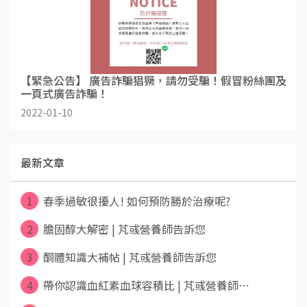
【緊急公告】 廣告詐騙猖獗，請勿受騙！假冒粉絲團及
一頁式廣告詐騙！
2022-01-10
最新文章
1
春季過敏很擾人! 如何預防勝於治療呢?
2
膽固醇大解密 | 芃彧營養師告訴您
3
酮體知識大補帖 | 芃彧營養師告訴您
4
帶你認識血紅素血球容積比 | 芃彧營養師⋯