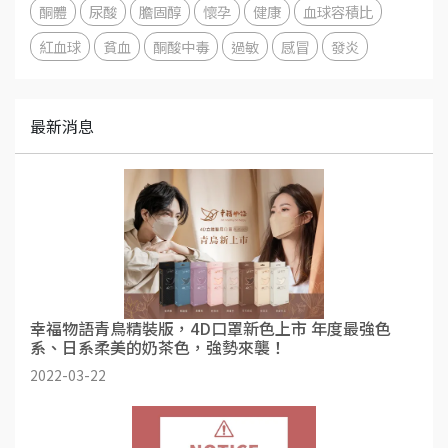
酮體
尿酸
膽固醇
懷孕
健康
血球容積比
紅血球
貧血
酮酸中毒
過敏
感冒
發炎
最新消息
幸福物語青鳥精裝版，4D口罩新色上市 年度最強色
系、日系柔美的奶茶色，強勢來襲！
2022-03-22