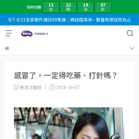
13
22
19
06
限時倒數
日
時
分
秒
8/7-8/21全家取件滿$699免運｜再送霜淇淋，數量有限送完為止
感冒了，一定得吃藥、打針嗎？
施淳文醫師
2019-10-07