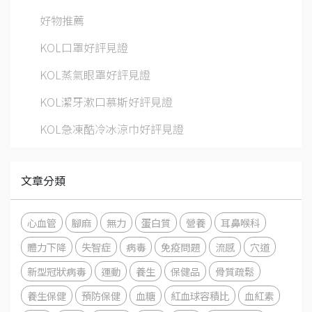
好物推薦
KOL口罩好評見證
KOL蒸氣眼罩好評見證
KOL潔牙漱口慕斯好評見證
KOL急凍酷冷冰涼巾好評見證
文章分類
心血管
腳麻
無力
蛋白質
營養
耳鼻喉科
體力下降
失智症
病毒
免疫問題
流感
穴道
新型冠狀病毒
運動
養生
保健品
骨質疏鬆
養生保健
預防保健
血糖
紅血球容積比
血紅素