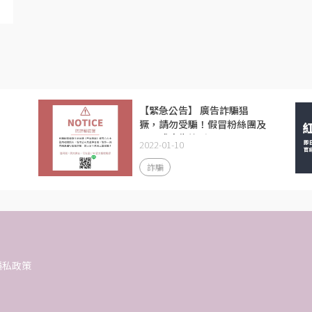
口
【緊急公告】 廣告詐騙猖
、
獗，請勿受騙！假冒粉絲團及
一頁式廣告詐騙！
2022-01-10
詐騙
隱私政策