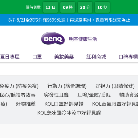
11
09
30
10
限時倒數
日
時
分
秒
8/7-8/21全家取件滿$699免運｜再送霜淇淋，數量有限送完為止
夏日專區
口罩
美妝美髮
紅利商城
口碑專欄
免疫力 (防疫免疫)
行動力 (筋骨調理)
好視力 (眼睛保健)
我心/聽損者故事
突發性耳聾
耳鳴/暈眩/睡眠
輔助資
療)
好物推薦
KOL口罩好評見證
KOL蒸氣眼罩好評見
KOL急凍酷冷冰涼巾好評見證