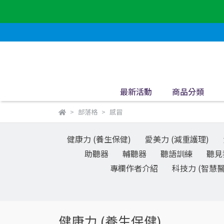
最新活動
商品分類
部落格
感冒
健康力 (養生保健)
愛美力 (減重護理)
助聽器
輔聽器
聽語訓練
聽見
專欄作者介紹
科技力 (智慧醫
健康力 (養生保健)