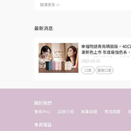
閱讀更多 ->
最新消息
幸福物語青鳥精裝版，4D
罩新色上市 年度最強色系
日系柔美的奶茶色，強勢來
2022-03-22
襲！
口罩
醫療口罩
關於我們
會員中心
品牌介紹
無毒認證
常見問題
會員權益