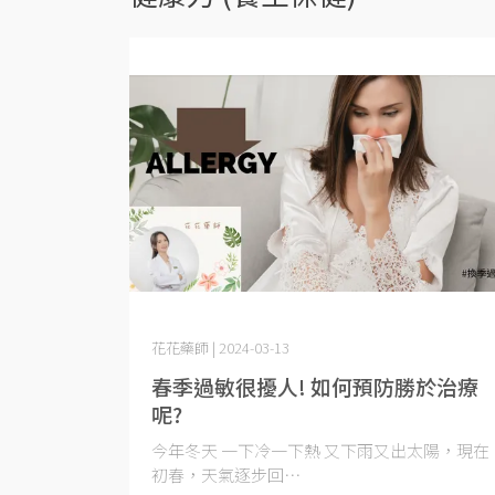
花花藥師 | 2024-03-13
春季過敏很擾人! 如何預防勝於治療
呢?
今年冬天 一下冷一下熱 又下雨又出太陽，現在
初春，天氣逐步回⋯