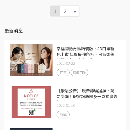
1
2
»
最新消息
幸福物語青鳥精裝版，4D口罩新
色上市 年度最強色系、日系柔美
的奶茶色，強勢來襲！
2022-03-22
口罩
醫療口罩
【緊急公告】 廣告詐騙猖獗，請
勿受騙！假冒粉絲團及一頁式廣告
詐騙！
2022-01-10
詐騙