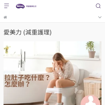
愛美力 (減重護理)