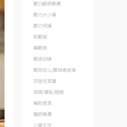
聽力顧問專欄
聽力大小事
聽力保護
助聽器
輔聽器
聽語訓練
聽見我心/聽損者故事
突發性耳聾
耳鳴/暈眩/睡眠
輔助資源
醫師專欄
心靈交流