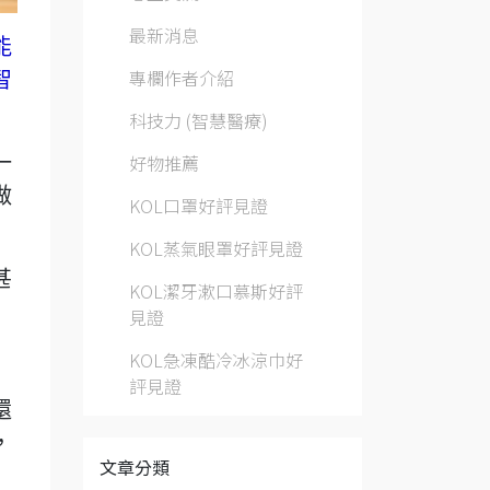
最新消息
能
專欄作者介紹
智
科技力 (智慧醫療)
好物推薦
一
做
KOL口罩好評見證
KOL蒸氣眼罩好評見證
甚
KOL潔牙漱口慕斯好評
見證
KOL急凍酷冷冰涼巾好
評見證
還
，
文章分類