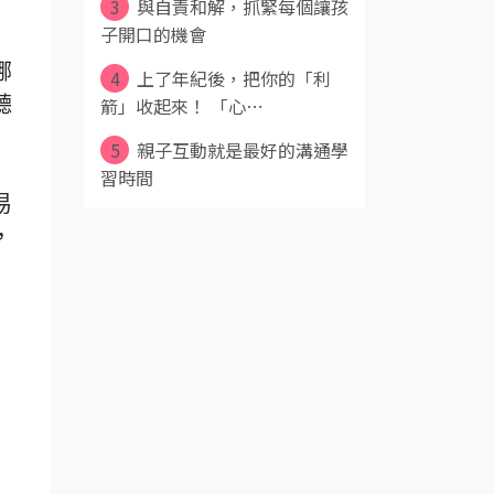
3
與自責和解，抓緊每個讓孩
子開口的機會
哪
4
上了年紀後，把你的「利
箭」收起來！ 「心⋯
聽
5
親子互動就是最好的溝通學
習時間
易
，