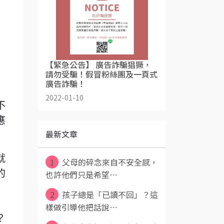
【緊急公告】 廣告詐騙猖獗，
請勿受騙！假冒粉絲團及一頁式
廣告詐騙！
2022-01-10
不
應
最新文章
就
1
父母的碎念來自不安全感，
的
也許他們只是希望⋯
2
孩子總是「已讀不回」？這
樣做引導他把話說⋯
？