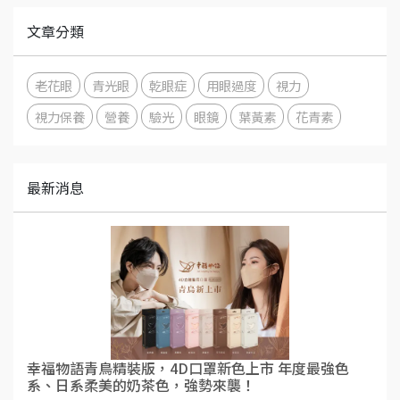
文章分類
老花眼
青光眼
乾眼症
用眼過度
視力
視力保養
營養
驗光
眼鏡
葉黃素
花青素
最新消息
幸福物語青鳥精裝版，4D口罩新色上市 年度最強色
系、日系柔美的奶茶色，強勢來襲！