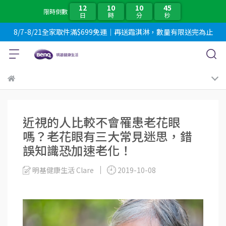
12
10
10
45
限時倒數
日
時
分
秒
8/7-8/21全家取件滿$699免運｜再送霜淇淋，數量有限送完為止
近視的人比較不會罹患老花眼
嗎？老花眼有三大常見迷思，錯
誤知識恐加速老化！
明基健康生活 Clare
2019-10-08