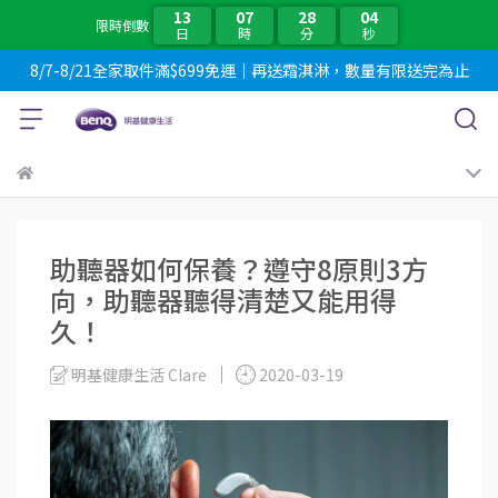
13
07
28
04
限時倒數
日
時
分
秒
8/7-8/21全家取件滿$699免運｜再送霜淇淋，數量有限送完為止
助聽器如何保養？遵守8原則3方
向，助聽器聽得清楚又能用得
久！
明基健康生活 Clare
2020-03-19