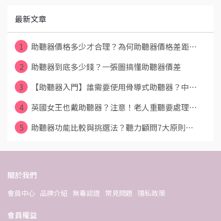
最新文章
1
助聽器價格多少才合理？為何助聽器價格差距⋯
2
助聽器到底多少錢？一張圖搞懂助聽器價差
3
【助聽器入門】誰需要使用骨導式助聽器？中⋯
4
英國女王也戴助聽器？注意！老人重聽要處理⋯
5
助聽器功能比較與挑選法？聽力顧問7大原則⋯
關於我們
會員中心
品牌介紹
無毒認證
常見問題
隱私政策
會員權益