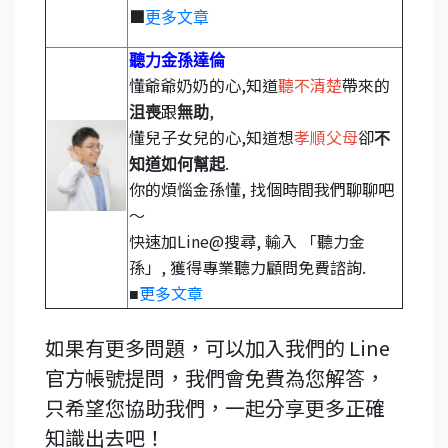
■
更多文章
聽力金孫達倫
懂爺爺奶奶的心,知道
聽不清楚
帶來的
跟
,
沮喪
無助
懂兒子女兒的心,知道想
孝順父母
卻
不
.
知道如何幫起
你的煩惱金孫懂, 找個時間我們聊聊吧
～
快速加Line@搜尋, 輸入 「聽力金
孫」, 獲得專業聽力顧問免費諮詢.
更多文章
■
如果有更多問題，可以加入我們的 Line
官方帳號提問，我們會免費為您解答，
只希望您協助我們，一起分享更多正確
知識出去吧！