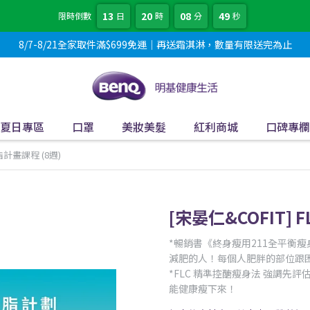
13
20
08
47
限時倒數
日
時
分
秒
8/7-8/21全家取件滿$699免運｜再送霜淇淋，數量有限送完為止
夏日專區
口罩
美妝美髮
紅利商城
口碑專欄
脂計畫課程 (8週)
[宋晏仁&COFIT]
*暢銷書《終身瘦用211全平衡
減肥的人！每個人肥胖的部位跟
*FLC 精準控醣瘦身法 強調
能健康瘦下來！