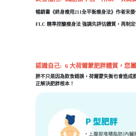
暢銷書《終身瘦用211全平衡瘦身法》作者宋
FLC
精準控醣瘦身法
強
調
先評估體質，再制定
認識自己: 6
大荷爾蒙肥胖體質，您屬
胖不只是因為飲食錯誤，荷爾蒙失衡也會造成肥胖
正解決肥胖根本！