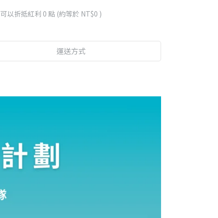
 」可以折抵紅利
0
點 (約等於
NT$0
)
運送方式