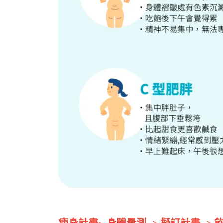
瘦身計畫: 身體量測 -> 擬訂計畫 -> 飲