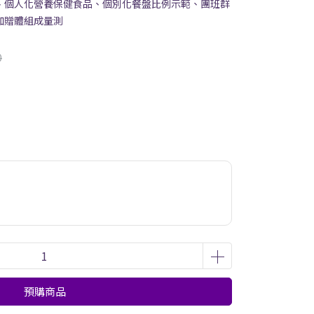
、個人化營養保健食品、個別化餐盤比例示範、團班群
加贈體組成量測
0
預購商品