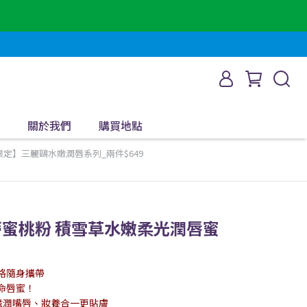
關於我們
購買地點
定】三麗鷗水嫩潤唇系列_兩件$649
美樂蒂蜜桃粉 積雪草水嫩柔光潤唇蜜
格隨身攜帶
命唇蜜！
華，滋潤嘴唇、妝養合一更貼膚