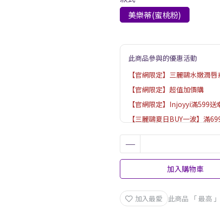
美樂蒂(蜜桃粉)
此商品參與的優惠活動
【官網限定】三麗鷗水嫩潤唇系
【官網限定】超值加價購
【官網限定】Injoyyi滿5
【三麗鷗夏日BUY一波】滿6
【沁涼無限】滿888贈涼感濕
限送完為止，依購物車結帳畫
【官網限定】新品加碼送5%
加入購物車
加入最愛
此商品 「 最高