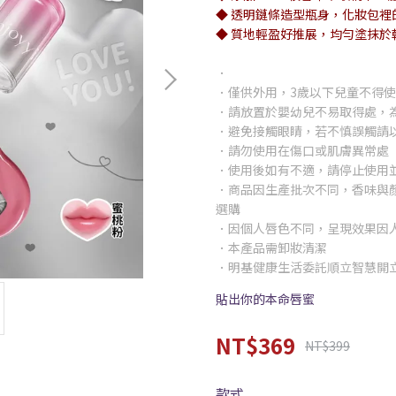
◆ 透明鏈條造型瓶身，化妝包裡
◆ 質地輕盈好推展，均勻塗抹於
．
．僅供外用，3歲以下兒童不得
．請放置於嬰幼兒不易取得處，
．避免接觸眼睛，若不慎誤觸請
．請勿使用在傷口或肌膚異常處
．使用後如有不適，請停止使用
．商品因生產批次不同，香味與
選購
．因個人唇色不同，呈現效果因
．本產品需卸妝清潔
．明基健康生活委託順立智慧開
貼出你的本命唇蜜
NT$369
NT$399
款式