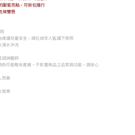
的甜蜜亮點，可掛包隨行
乾燥雙唇
使用
為維護兒童安全，請在成年人監護下使用
以清水沖洗
並諮詢醫師
顏色可能略有差異，不影響商品之品質與功能，請安心
人而異
立發票