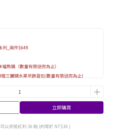
列_兩件$649
99送幸福熊鏡（數量有限送完為止）
99贈三麗鷗水果吊飾盲包(數量有限送完為止)
巾/口罩｜滿1988贈不銹鋼真空保溫杯（贈品數量有
面為主）
購物金
立即購買
 」可以折抵紅利
36
點 (約等於
NT$36
)