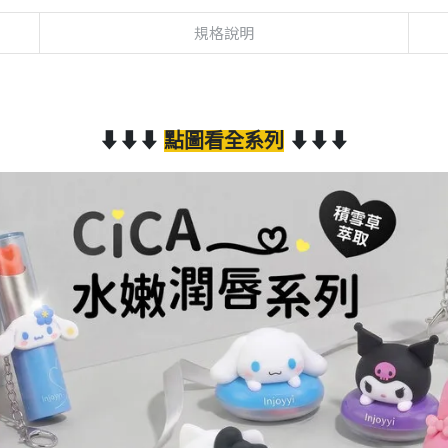
規格說明
⬇⬇⬇
點圖看全系列
⬇⬇⬇