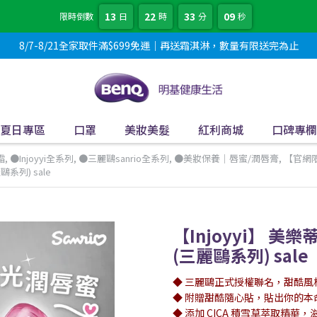
13
22
33
08
限時倒數
日
時
分
秒
8/7-8/21全家取件滿$699免運｜再送霜淇淋，數量有限送完為止
夏日專區
口罩
美妝美髮
紅利商城
口碑專欄
霜
,
●Injoyyi全系列
,
●三麗鷗sanrio全系列
,
●美妝保養｜唇蜜/潤唇膏
,
【官網限
系列) sale
【Injoyyi】 
(三麗鷗系列) sale
◆ 三麗鷗正式授權聯名，甜酷風
◆ 附贈甜酷隨心貼，貼出你的本
◆ 添加 CICA 積雪草萃取精