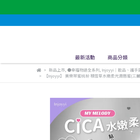
最新活動
商品分類
新品上市
,
●幸福物語全系列
,
Injoyyi｜妝品、護手
【Injoyyi】 美樂蒂蜜桃粉 積雪草水嫩柔光潤唇蜜(三麗鷗