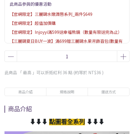
此商品參與的優惠活動
【官網限定】三麗鷗水嫩潤唇系列_兩件$649
【官網限定】超值加價購
【官網限定】Injoyyi滿599送幸福熊鏡（數量有限送完為止）
【三麗鷗夏日BUY一波】滿699贈三麗鷗水果吊飾盲包(數量有
限送完為止)
【沁涼無限】滿888贈涼感濕巾/口罩｜滿1988贈不銹鋼真空保
溫杯（贈品數量有限送完為止，依購物車結帳畫面為主）
此商品 「 最高 」可以折抵紅利
36
點 (約等於
NT$36
)
【官網限定】新品加碼送5%購物金
商品介紹
規格說明
運送方式
商品介紹
⬇⬇⬇
點圖看全系列
⬇⬇⬇