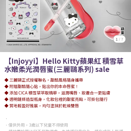
1
/
7
【Injoyyi】Hello Kitty蘋果紅 積雪草
水嫩柔光潤唇蜜(三麗鷗系列) sale
◆ 三麗鷗正式授權聯名，甜酷風格隨身攜帶
◆ 附贈甜酷隨心貼，貼出你的本命唇蜜！
◆ 添加 CICA 積雪草萃取精華，滋潤嘴唇、妝養合一更貼膚
◆ 透明鏈條造型瓶身，化妝包裡的甜蜜亮點，可掛包隨行
◆ 質地輕盈好推展，均勻塗抹於乾燥雙唇
．
．僅供外用，3歲以下兒童不得使用