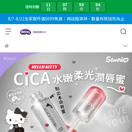
11
07
50
53
限時倒數
日
時
分
秒
8/7-8/21全家取件滿$699免運｜再送霜淇淋，數量有限送完為止