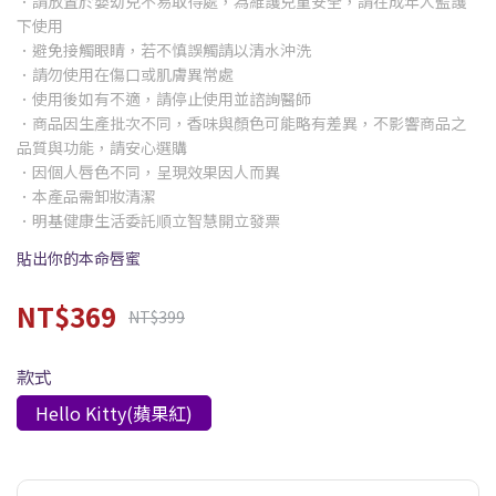
．請放置於嬰幼兒不易取得處，為維護兒童安全，請在成年人監護
下使用
．避免接觸眼睛，若不慎誤觸請以清水沖洗
．請勿使用在傷口或肌膚異常處
．使用後如有不適，請停止使用並諮詢醫師
．商品因生產批次不同，香味與顏色可能略有差異，不影響商品之
品質與功能，請安心選購
．因個人唇色不同，呈現效果因人而異
．本產品需卸妝清潔
．明基健康生活委託順立智慧開立發票
貼出你的本命唇蜜
NT$369
NT$399
款式
Hello Kitty(蘋果紅)