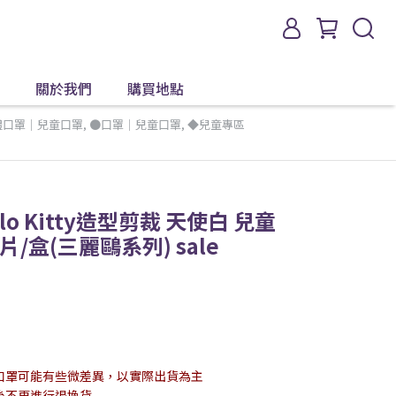
關於我們
購買地點
體口罩｜兒童口罩
,
●口罩｜兒童口罩
,
◆兒童專區
lo Kitty造型剪裁 天使白 兒童
/盒(三麗鷗系列) sale
口罩可能有些微差異，以實際出貨為主
後不再進行退換貨