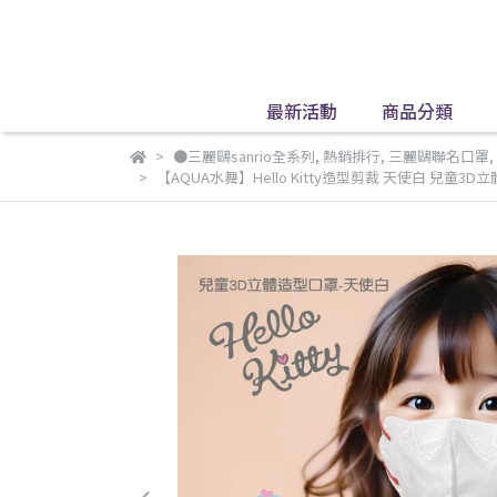
最新活動
商品分類
●三麗鷗sanrio全系列
,
熱銷排行
,
三麗鷗聯名口罩
,
【AQUA水舞】Hello Kitty造型剪裁 天使白 兒童3D