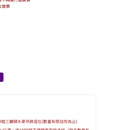
立發票
99贈三麗鷗水果吊飾盲包(數量有限送完為止)