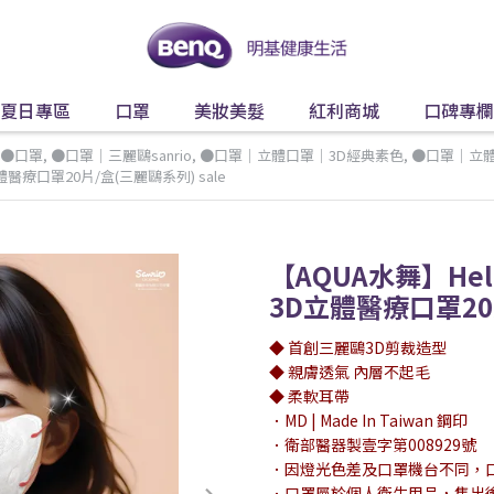
夏日專區
口罩
美妝美髮
紅利商城
口碑專欄
●口罩
,
●口罩｜三麗鷗sanrio
,
●口罩｜立體口罩｜3D經典素色
,
●口罩｜立
立體醫療口罩20片/盒(三麗鷗系列) sale
【AQUA水舞】Hel
3D立體醫療口罩20片
◆ 首創三麗鷗3D剪裁造型
◆ 親膚透氣 內層不起毛
◆ 柔軟耳帶
．MD | Made In Taiwan 鋼印
．衛部醫器製壹字第008929號
．因燈光色差及口罩機台不同，
．口罩屬於個人衛生用品，售出