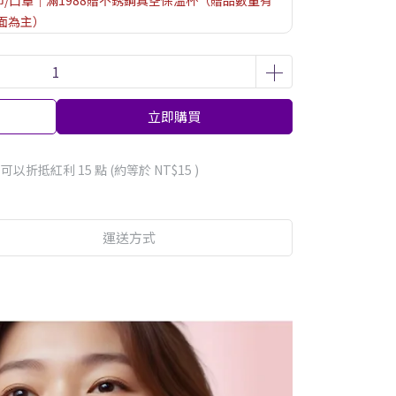
巾/口罩｜滿1988贈不銹鋼真空保溫杯（贈品數量有
面為主）
口罩1盒(隨機出貨)
購物金
立即購買
 」可以折抵紅利
15
點 (約等於
NT$15
)
運送方式