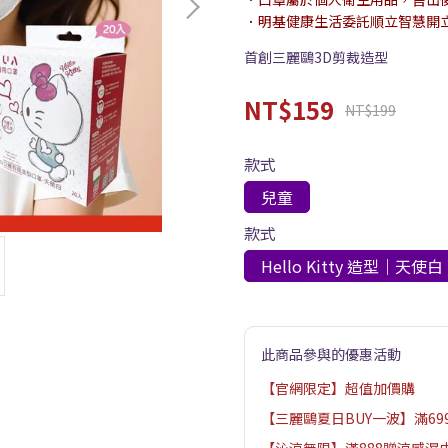
．明基健康生活委託順立智慧開
首創三麗鷗3D剪裁造型
NT$159
NT$199
款式
兒童
款式
Hello Kitty 造型｜天使白
此商品參與的優惠活動
【官網限定】超值加價購
【三麗鷗夏日BUY一波】滿6