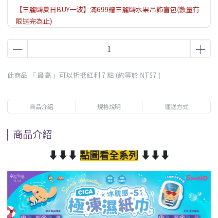
【三麗鷗夏日BUY一波】滿699贈三麗鷗水果吊飾盲包(數量有
限送完為止)
【沁涼無限】滿888贈涼感濕巾/口罩｜滿1988贈不銹鋼真空保
溫杯（贈品數量有限送完為止，依購物車結帳畫面為主）
【官網限定】新品加碼送5%購物金
此商品 「 最高 」可以折抵紅利
7
點 (約等於
NT$7
)
商品介紹
規格說明
運送方式
商品介紹
⬇⬇⬇
點圖看全系列
⬇⬇⬇