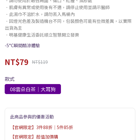
．請勿使用於眼唇周圍、傷口、紅腫、濕疹處
．肌膚有異常或使用後有不適，請停止使用並請示醫師
．此濕巾不溶於水，請勿丟入馬桶內
．因燈光色差及製造機台不同，包裝顏色可能有些微差異，以實際
出貨為主
．明基健康生活委託順立智慧開立發票
-5°C瞬間酷涼體驗
NT$79
NT$119
款式
08雲朵白茶｜大耳狗
此商品參與的優惠活動
【官網限定】3件88折｜5件85折
【官網限定】超值加價購