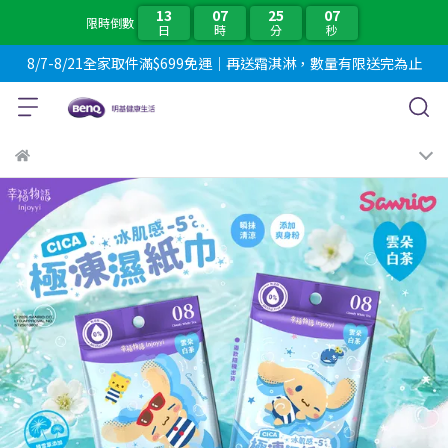
13
07
25
04
限時倒數
日
時
分
秒
8/7-8/21全家取件滿$699免運｜再送霜淇淋，數量有限送完為止