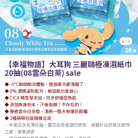
1
/
4
【幸福物語】大耳狗 三麗鷗極凍濕紙巾
20抽(08雲朵白茶) sale
◆ -5°C瞬間酷涼體驗，整個夏天都清醒了
◆ 0% 酒精溫和配方，敏弱肌也能放心
◆ CICA 積雪草添加，同步舒緩受熱肌
◆ 添加爽身粉末，汗後黏糊？不存在的！
◆ 療癒雲朵白茶香，清新一整天無懼近距離
◆ 2種萌萌包裝隨機出貨
．本產品含有薄荷腦，蠶豆症患者請勿使用．請置於幼兒無法取得
之處，避免誤食