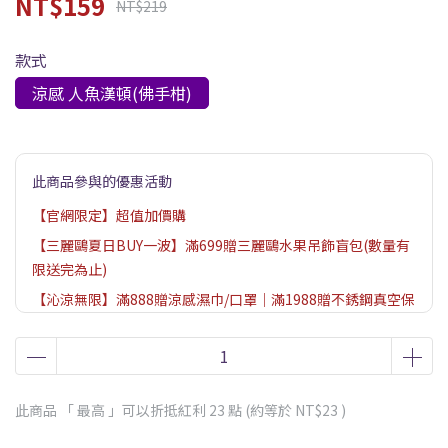
NT$159
NT$219
款式
涼感 人魚漢頓(佛手柑)
此商品參與的優惠活動
【官網限定】超值加價購
【三麗鷗夏日BUY一波】滿699贈三麗鷗水果吊飾盲包(數量有
限送完為止)
【沁涼無限】滿888贈涼感濕巾/口罩｜滿1988贈不銹鋼真空保
溫杯（贈品數量有限送完為止，依購物車結帳畫面為主）
此商品 「 最高 」可以折抵紅利
23
點 (約等於
NT$23
)