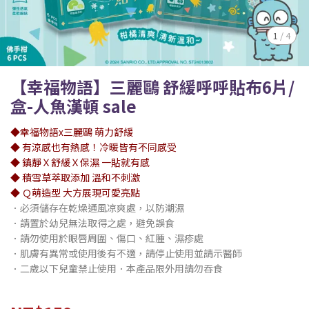
1
/
4
【幸福物語】三麗鷗 舒緩呼呼貼布6片/
盒-人魚漢頓 sale
◆幸福物語x三麗鷗 萌力舒緩
◆ 有涼感也有熱感！冷暖皆有不同感受
◆ 鎮靜Ｘ舒緩Ｘ保濕 一貼就有感
◆ 積雪草萃取添加 溫和不刺激
◆ Ｑ萌造型 大方展現可愛亮點
．必須儲存在乾燥通風凉爽處，以防潮濕
．請置於幼兒無法取得之處，避免誤食
．請勿使用於眼唇周圍、傷口、紅腫、濕疹處
．肌膚有異常或使用後有不適，請停止使用並請示醫師
．二歲以下兒童禁止使用．本產品限外用請勿吞食