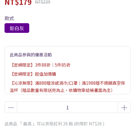
NT$179
NT$229
款式
鉛白灰
此商品參與的優惠活動
【官網限定】3件88折｜5件85折
【官網限定】超值加價購
【沁涼無限】滿888贈涼感濕巾/口罩｜滿1988贈不銹鋼真空保
溫杯（贈品數量有限送完為止，依購物車結帳畫面為主）
此商品 「 最高 」可以折抵紅利
26
點 (約等於
NT$26
)