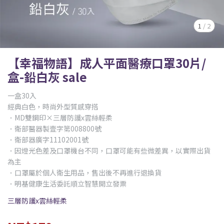
1
/
2
【幸福物語】成人平面醫療口罩30片/
盒-鉛白灰 sale
一盒30入
經典白色，時尚外型質感穿搭
．MD雙鋼印×三層防護x雲絲輕柔
．衛部醫器製壹字第008800號
．衛部器廣字11102001號
．因燈光色差及口罩機台不同，口罩可能有些微差異，以實際出貨
為主
．口罩屬於個人衛生用品，售出後不再進行退換貨
．明基健康生活委託順立智慧開立發票
三層防護x雲絲輕柔