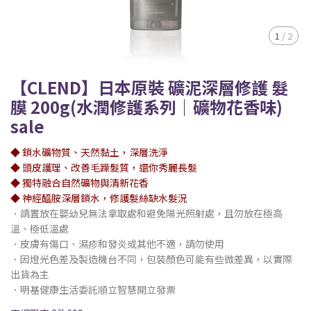
1
/
2
【CLEND】日本原裝 礦泥深層修護 髮
膜 200g(水潤修護系列｜礦物花香味)
sale
◆ 鎖水礦物質、天然黏土，深層洗淨
◆ 頭皮護理、改善毛躁髮質，還你秀麗長髮
◆ 獨特融合自然礦物與清新花香
◆ 神經醯胺深層鎖水，修護髮絲缺水髮況
．請置放在嬰幼兒無法拿取處和避免陽光照射處，且勿放在極高
溫、極低溫處
．皮膚有傷口、濕疹和發炎或其他不適，請勿使用
．因燈光色差及製造機台不同，包裝顏色可能有些微差異，以實際
出貨為主
．明基健康生活委託順立智慧開立發票