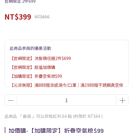
官網限定 2件699
NT$399
NT$650
此商品參與的優惠活動
【官網限定】洗髮精任選2件$699
【官網限定】超值加價購
【加購限定】折疊空氣梳$99
【沁涼無限】滿888贈涼感濕巾/口罩｜滿1988贈不銹鋼真空保
溫杯（贈品數量有限送完為止，依購物車結帳畫面為主）
【官網限定】下單贈一日旅行組｜滿$1599贈髮膜
此商品 「 最高 」可以折抵紅利
64
點 (約等於
NT$64
)
加價購-【加購限定】折疊空氣梳$99