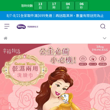
13
17
04
04
限時倒數
日
時
分
秒
8/7-8/21全家取件滿$699免運｜再送霜淇淋，數量有限送完為止