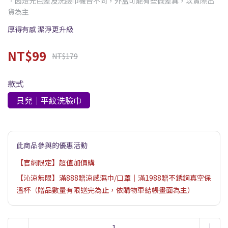
．因燈光色差及洗臉巾機台不同，外盒可能有些微差異，以實際出
貨為主
厚得有感 潔淨更升級
NT$99
NT$179
款式
貝兒｜平紋洗臉巾
此商品參與的優惠活動
【官網限定】超值加價購
【沁涼無限】滿888贈涼感濕巾/口罩｜滿1988贈不銹鋼真空保
溫杯（贈品數量有限送完為止，依購物車結帳畫面為主）