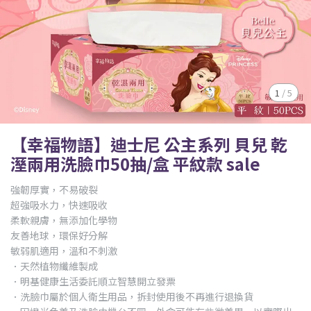
1
/
5
【幸福物語】迪士尼 公主系列 貝兒 乾
溼兩用洗臉巾50抽/盒 平紋款 sale
強韌厚實，不易破裂
超強吸水力，快速吸收
柔軟親膚，無添加化學物
友善地球，環保好分解
敏弱肌適用，溫和不刺激
．天然植物纖維製成
．明基健康生活委託順立智慧開立發票
．洗臉巾屬於個人衛生用品，拆封使用後不再進行退換貨