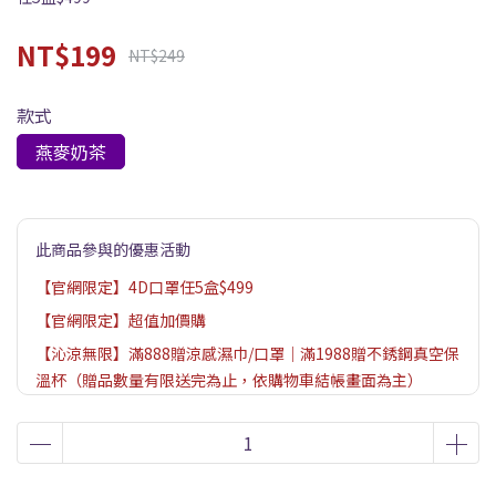
NT$199
NT$249
款式
燕麥奶茶
此商品參與的優惠活動
【官網限定】4D口罩任5盒$499
【官網限定】超值加價購
【沁涼無限】滿888贈涼感濕巾/口罩｜滿1988贈不銹鋼真空保
溫杯（贈品數量有限送完為止，依購物車結帳畫面為主）