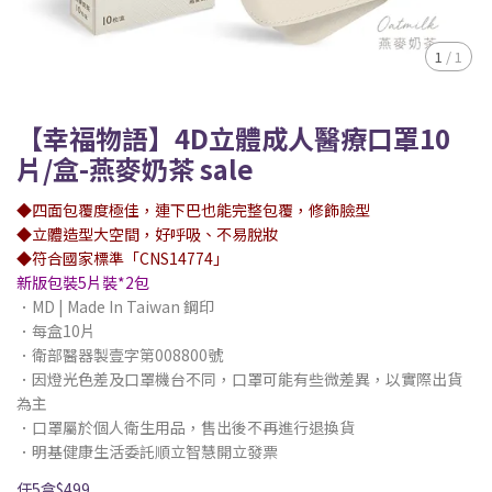
1
/
1
【幸福物語】4D立體成人醫療口罩10
片/盒-燕麥奶茶 sale
◆四面包覆度極佳，連下巴也能完整包覆，修飾臉型
◆立體造型大空間，好呼吸、不易脫妝
◆符合國家標準「CNS14774」
新版包裝5片裝*2包
．MD | Made In Taiwan 鋼印
．每盒10片
．衛部醫器製壹字第008800號
．因燈光色差及口罩機台不同，口罩可能有些微差異，以實際出貨
為主
．口罩屬於個人衛生用品，售出後不再進行退換貨
．明基健康生活委託順立智慧開立發票
任5盒$499