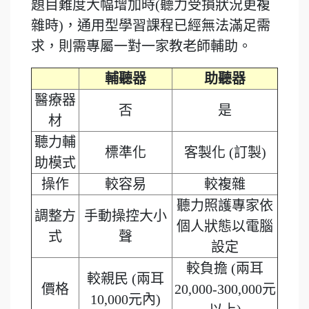
題目難度大幅增加時(聽力受損狀況更複
雜時)，通用型學習課程已經無法滿足需
求，則需專屬一對一家教老師輔助。
輔聽器
助聽器
醫療器
否
是
材
聽力輔
標準化
客製化 (訂製)
助模式
操作
較容易
較複雜
聽力照護專家依
調整方
手動操控大小
個人狀態以電腦
式
聲
設定
較負擔 (兩耳
較親民 (兩耳
價格
20,000-300,000元
10,000元內)