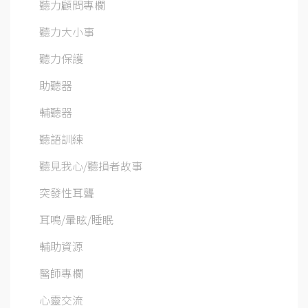
聽力顧問專欄
聽力大小事
聽力保護
助聽器
輔聽器
聽語訓練
聽見我心/聽損者故事
突發性耳聾
耳鳴/暈眩/睡眠
輔助資源
醫師專欄
心靈交流