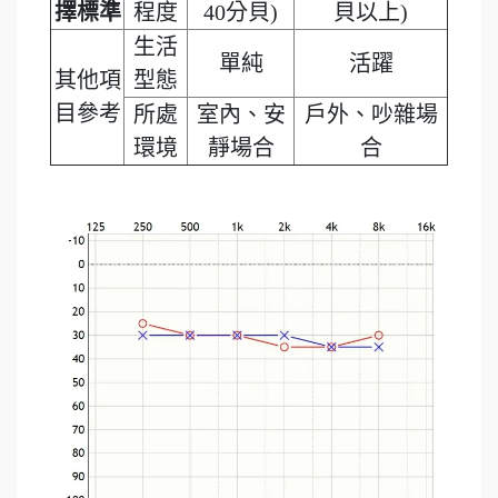
擇標準
程度
40分貝)
貝以上)
生活
單純
活躍
其他項
型態
目參考
所處
室內、安
戶外、吵雜場
環境
靜場合
合