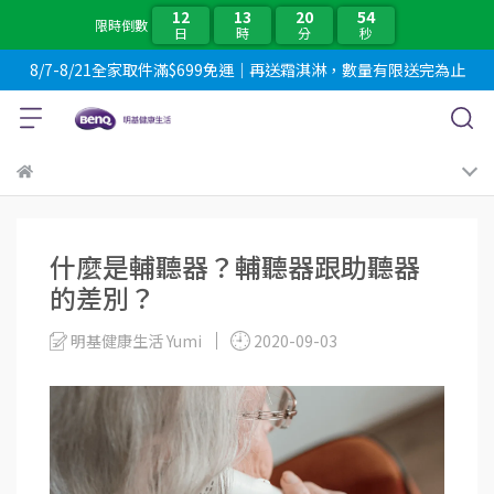
12
13
20
52
限時倒數
日
時
分
秒
8/7-8/21全家取件滿$699免運｜再送霜淇淋，數量有限送完為止
什麼是輔聽器？輔聽器跟助聽器
的差別？
明基健康生活 Yumi
2020-09-03