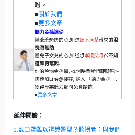
盼。
■
關於我們
■
更多文章
聽力金孫達倫
懂爺爺奶奶的心,知道
聽不清楚
帶來的
沮
跟
,
喪
無助
懂兒子女兒的心,知道想
孝順父母
卻
不知
.
道如何幫起
你的煩惱金孫懂, 找個時間我們聊聊吧～
快速加Line@搜尋, 輸入 「聽力金孫」,
獲得專業聽力顧問免費諮詢.
更多文章
■
延伸閱讀：
1.
戴口罩難以辨識唇型？聽損者：與我們