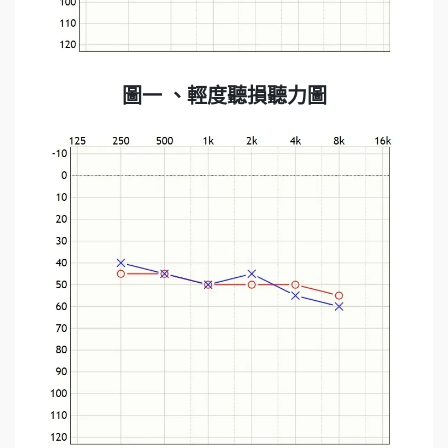
圖一 、輕度聽損聽力圖